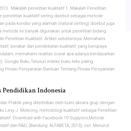
2013 · Makalah penelitian kualitatif 1. Makalah Penelitian
ode penelitian kualitatif sering disebut sebagai metode
ukan pada kondisi yang alamiah (natural setting) disebut juga
 metode ini banyak digunakan untuk penelitian bidang
de Penelitian Kualitatif. Artikel sebelumnya: Memahami
tatif, berakar dari pendekatan kualitatif, yang berupaya
endalam, memahami realitas sosial apa adanya berdasarkan
w). Google Buku Telusuri indeks buku teks paling
ng Privasi Persyaratan Bantuan Tentang Privasi Persyaratan
Pendidikan Indonesia
i dan Praktik yang diterbitkan oleh bumi aksara grup dengan
 Lexy J. Moleong, metodologi kualitatif sebagai Penelitian
ualitatif. Download with Facebook 10 Sugiyono,Metode
titatif dan R&D, (Bandung: ALFABETA, 2013), cet. Menurut