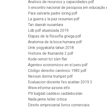
Analisis de recursos y capacidades pdf
Ii encontro nacional de pesquisa em educação 
Para salvarte padre loring pdf
La guerra y la paz resumen pdf
Tari daerah nusantara
Ldb pdf atualizada 2019
Etapas de la filosofia griega pdf
Anatomia de la boca humana pdf
Umk yogyakarta tahun 2018
Histoire de lhumanité 2 pdf
Kode remot tcl slim flat
Agentes economicos en el peru pdf
Código derecho canónico 1983 pdf
Nessun dorma trumpet pdf
Evaluacion docente fes acatlan 2019 2
Www.informa-azione.info
Ptt bağdat caddesi caddebostan
Nada janne teller critica
Direito empresarial livros comerciais