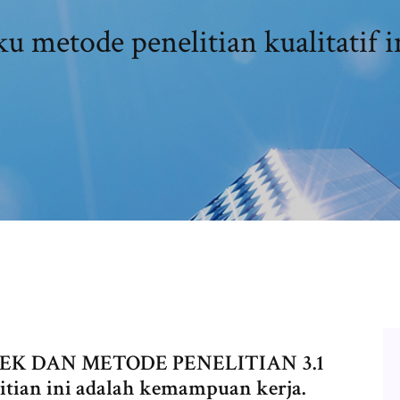
u metode penelitian kualitatif
 OBJEK DAN METODE PENELITIAN 3.1
litian ini adalah kemampuan kerja.