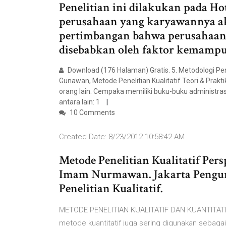
Penelitian ini dilakukan pada Ho
perusahaan yang karyawannya aka
pertimbangan bahwa perusahaan 
disebabkan oleh faktor kemampu
Download (176 Halaman) Gratis. 5. Metodologi Pene
Gunawan, Metode Penelitian Kualitatif Teori & Prak
orang lain. Cempaka memiliki buku-buku administr
antara lain: 1
10 Comments
Created Date: 8/23/2012 10:58:42 AM
Metode Penelitian Kualitatif Pe
Imam Nurmawan. Jakarta Pengum
Penelitian Kualitatif.
METODE PENELITIAN KUALITATIF DAN KUANTITATIF (
metode kuantitatif juga sering digunakan sebaga