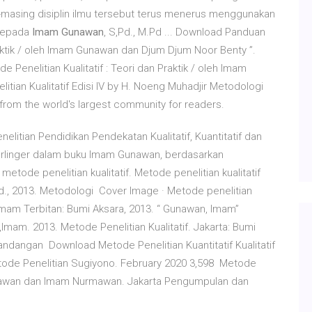
-masing disiplin ilmu tersebut terus menerus menggunakan
 kepada
Imam Gunawan
, S,Pd., M.Pd ... Download Panduan
ktik / oleh Imam Gunawan dan Djum Djum Noor Benty ”.
 Penelitian Kualitatif : Teori dan Praktik / oleh Imam
tian Kualitatif Edisi IV by H. Noeng Muhadjir Metodologi
s from the world's largest community for readers.
itian Pendidikan Pendekatan Kualitatif, Kuantitatif dan
erlinger dalam buku Imam Gunawan, berdasarkan
tode penelitian kualitatif. Metode penelitian kualitatif
d., 2013. Metodologi Cover Image · Metode penelitian
Imam Terbitan: Bumi Aksara, 2013. “ Gunawan, Imam”
Imam. 2013. Metode Penelitian Kualitatif. Jakarta: Bumi
andangan Download Metode Penelitian Kuantitatif Kualitatif
tode Penelitian Sugiyono. February 2020 3,598 Metode
 Gunawan dan Imam Nurmawan. Jakarta Pengumpulan dan