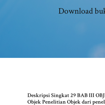
Download buk
Deskripsi Singkat 29 BAB III
Objek Penelitian Objek dari pene