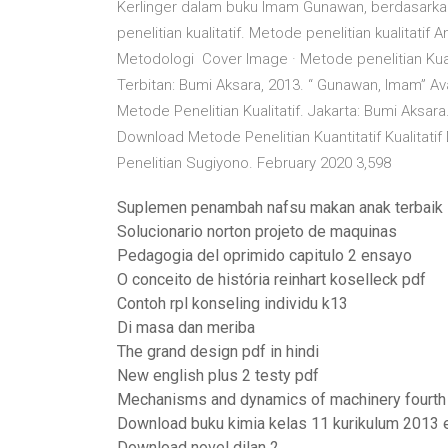
Kerlinger dalam buku Imam Gunawan, berdasarka
penelitian kualitatif. Metode penelitian kualitati
Metodologi Cover Image · Metode penelitian Kua
Terbitan: Bumi Aksara, 2013. “ Gunawan, Imam” A
Metode Penelitian Kualitatif. Jakarta: Bumi Aksa
Download Metode Penelitian Kuantitatif Kualitat
Penelitian Sugiyono. February 2020 3,598
Suplemen penambah nafsu makan anak terbaik
Solucionario norton projeto de maquinas
Pedagogia del oprimido capitulo 2 ensayo
O conceito de história reinhart koselleck pdf
Contoh rpl konseling individu k13
Di masa dan meriba
The grand design pdf in hindi
New english plus 2 testy pdf
Mechanisms and dynamics of machinery fourth e
Download buku kimia kelas 11 kurikulum 2013 
Download novel dilan 2