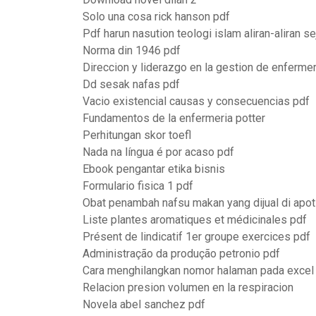
Solo una cosa rick hanson pdf
Pdf harun nasution teologi islam aliran-aliran s
Norma din 1946 pdf
Direccion y liderazgo en la gestion de enfermer
Dd sesak nafas pdf
Vacio existencial causas y consecuencias pdf
Fundamentos de la enfermeria potter
Perhitungan skor toefl
Nada na língua é por acaso pdf
Ebook pengantar etika bisnis
Formulario fisica 1 pdf
Obat penambah nafsu makan yang dijual di apot
Liste plantes aromatiques et médicinales pdf
Présent de lindicatif 1er groupe exercices pdf
Administração da produção petronio pdf
Cara menghilangkan nomor halaman pada excel
Relacion presion volumen en la respiracion
Novela abel sanchez pdf