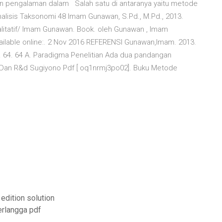
n pengalaman dalam Salah satu di antaranya yaitu metode
f Analisis Taksonomi 48 Imam Gunawan, S.Pd., M.Pd., 2013.
litatif/ Imam Gunawan. Book. oleh Gunawan , Imam
vailable online:. 2 Nov 2016 REFERENSI Gunawan,Imam. 2013.
ra. 64. 64 A. Paradigma Penelitian Ada dua pandangan
if Dan R&d Sugiyono Pdf [ oq1nrmj3po02]. Buku Metode
dition solution
erlangga pdf