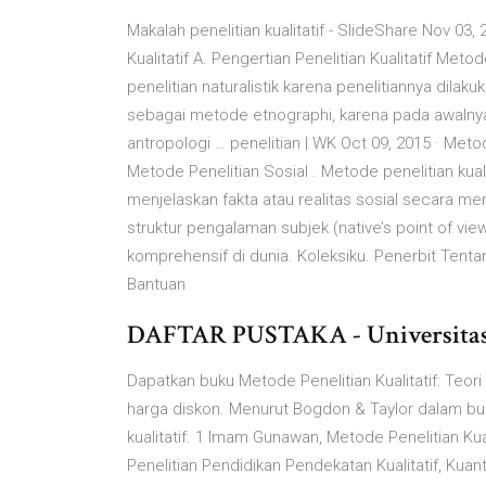
Makalah penelitian kualitatif - SlideShare Nov 03, 
Kualitatif A. Pengertian Penelitian Kualitatif Met
penelitian naturalistik karena penelitiannya dilak
sebagai metode etnographi, karena pada awalnya
antropologi … penelitian | WK Oct 09, 2015 · Meto
Metode Penelitian Sosial . Metode penelitian kuali
menjelaskan fakta atau realitas sosial secara m
struktur pengalaman subjek (native’s point of vie
komprehensif di dunia. Koleksiku. Penerbit Tenta
Bantuan
DAFTAR PUSTAKA - Universitas 
Dapatkan buku Metode Penelitian Kualitatif: Teor
harga diskon. Menurut Bogdon & Taylor dalam buku
kualitatif. 1 Imam Gunawan, Metode Penelitian K
Penelitian Pendidikan Pendekatan Kualitatif, Kuan