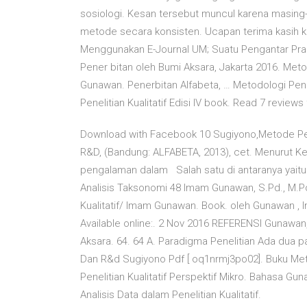
sosiologi. Kesan tersebut muncul karena masing
metode secara konsisten. Ucapan terima kasih
Menggunakan E-Journal UM; Suatu Pengantar Pra
Pener bitan oleh Bumi Aksara, Jakarta 2016. Metode
Gunawan. Penerbitan Alfabeta, … Metodologi Peneli
Penelitian Kualitatif Edisi IV book. Read 7 review
Download with Facebook 10 Sugiyono,Metode Penel
R&D, (Bandung: ALFABETA, 2013), cet. Menurut K
pengalaman dalam Salah satu di antaranya yaitu me
Analisis Taksonomi 48 Imam Gunawan, S.Pd., M.P
Kualitatif/ Imam Gunawan. Book. oleh Gunawan , 
Available online:. 2 Nov 2016 REFERENSI Gunawan,
Aksara. 64. 64 A. Paradigma Penelitian Ada dua p
Dan R&d Sugiyono Pdf [ oq1nrmj3po02]. Buku Me
Penelitian Kualitatif Perspektif Mikro. Bahasa
Analisis Data dalam Penelitian Kualitatif.