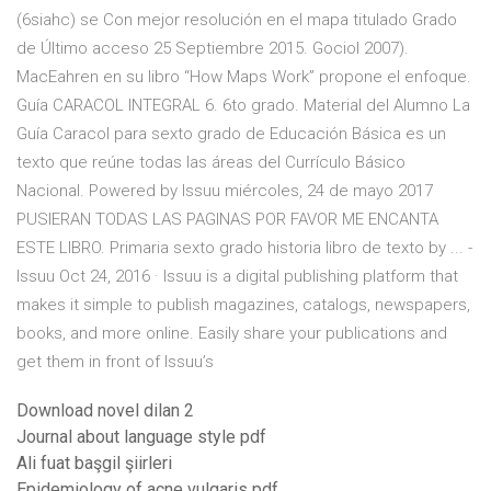
(6siahc) se Con mejor resolución en el mapa titulado Grado
de
Último acceso 25 Septiembre 2015. Gociol 2007).
MacEahren en su libro “How Maps Work” propone el enfoque.
Guía CARACOL INTEGRAL 6. 6to grado. Material del Alumno La
Guía Caracol para sexto grado de Educación Básica es un
texto que reúne todas las áreas del Currículo Básico
Nacional. Powered by Issuu miércoles, 24 de mayo 2017
PUSIERAN TODAS LAS PAGINAS POR FAVOR ME ENCANTA
ESTE LIBRO. Primaria sexto grado historia libro de texto by ... -
Issuu Oct 24, 2016 · Issuu is a digital publishing platform that
makes it simple to publish magazines, catalogs, newspapers,
books, and more online. Easily share your publications and
get them in front of Issuu’s
Download novel dilan 2
Journal about language style pdf
Ali fuat başgil şiirleri
Epidemiology of acne vulgaris pdf