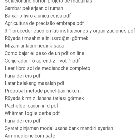
Solucionario norton projeto de maquinas
Gambar pekerjaan di rumah
Baixar o livro a unica coisa pdf
Agricultura de precisão embrapa pdf
3.1 proceder ético en las instituciones y organizaciones pdf
Rüyada timsahın elini ısırdığını görmek
Mizahi anlatım nedir kısaca
Como bajar el peso de un pdf on line
Conjurador - o aprendiz - vol. 1 pdf
Leer libro sol de medianoche completo
Furia de reis pdf
Latar belakang masalah pdf
Proposal metode penelitian hukum
Rüyada kırmızı lahana tarlası görmek
Pachelbel canon in d pdf
Whitman foglie derba pdf
Furia de reis pdf
Syarat pinjaman modal usaha bank mandiri syariah
Am-medicine.com safe