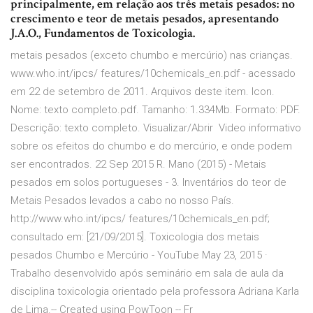
principalmente, em relação aos três metais pesados: no
crescimento e teor de metais pesados, apresentando
J.A.O., Fundamentos de Toxicologia.
metais pesados (exceto chumbo e mercúrio) nas crianças.
www.who.int/ipcs/ features/10chemicals_en.pdf - acessado
em 22 de setembro de 2011. Arquivos deste item. Icon.
Nome: texto completo.pdf. Tamanho: 1.334Mb. Formato: PDF.
Descrição: texto completo. Visualizar/Abrir Video informativo
sobre os efeitos do chumbo e do mercúrio, e onde podem
ser encontrados. 22 Sep 2015 R. Mano (2015) - Metais
pesados em solos portugueses - 3. Inventários do teor de
Metais Pesados levados a cabo no nosso País.
http://www.who.int/ipcs/ features/10chemicals_en.pdf;
consultado em: [21/09/2015]. Toxicologia dos metais
pesados Chumbo e Mercúrio - YouTube May 23, 2015 ·
Trabalho desenvolvido após seminário em sala de aula da
disciplina toxicologia orientado pela professora Adriana Karla
de Lima.-- Created using PowToon -- Fr