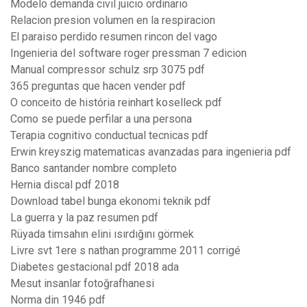
Modelo demanda civil juicio ordinario
Relacion presion volumen en la respiracion
El paraiso perdido resumen rincon del vago
Ingenieria del software roger pressman 7 edicion
Manual compressor schulz srp 3075 pdf
365 preguntas que hacen vender pdf
O conceito de história reinhart koselleck pdf
Como se puede perfilar a una persona
Terapia cognitivo conductual tecnicas pdf
Erwin kreyszig matematicas avanzadas para ingenieria pdf
Banco santander nombre completo
Hernia discal pdf 2018
Download tabel bunga ekonomi teknik pdf
La guerra y la paz resumen pdf
Rüyada timsahın elini ısırdığını görmek
Livre svt 1ere s nathan programme 2011 corrigé
Diabetes gestacional pdf 2018 ada
Mesut insanlar fotoğrafhanesi
Norma din 1946 pdf