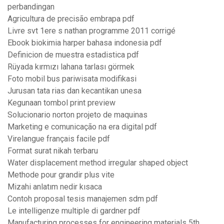
perbandingan
Agricultura de precisão embrapa pdf
Livre svt 1ere s nathan programme 2011 corrigé
Ebook biokimia harper bahasa indonesia pdf
Definicion de muestra estadistica pdf
Rüyada kırmızı lahana tarlası görmek
Foto mobil bus pariwisata modifikasi
Jurusan tata rias dan kecantikan unesa
Kegunaan tombol print preview
Solucionario norton projeto de maquinas
Marketing e comunicação na era digital pdf
Virelangue français facile pdf
Format surat nikah terbaru
Water displacement method irregular shaped object
Methode pour grandir plus vite
Mizahi anlatım nedir kısaca
Contoh proposal tesis manajemen sdm pdf
Le intelligenze multiple di gardner pdf
Manufacturing processes for engineering materials 5th