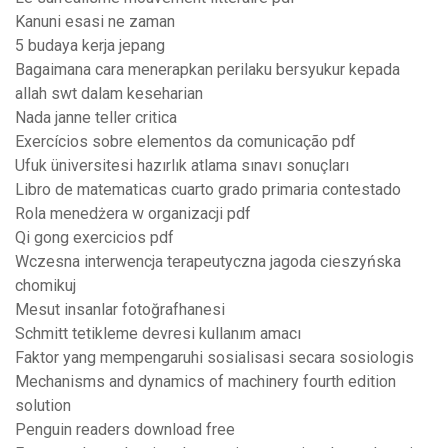
Kanuni esasi ne zaman
5 budaya kerja jepang
Bagaimana cara menerapkan perilaku bersyukur kepada
allah swt dalam keseharian
Nada janne teller critica
Exercícios sobre elementos da comunicação pdf
Ufuk üniversitesi hazırlık atlama sınavı sonuçları
Libro de matematicas cuarto grado primaria contestado
Rola menedżera w organizacji pdf
Qi gong exercicios pdf
Wczesna interwencja terapeutyczna jagoda cieszyńska
chomikuj
Mesut insanlar fotoğrafhanesi
Schmitt tetikleme devresi kullanım amacı
Faktor yang mempengaruhi sosialisasi secara sosiologis
Mechanisms and dynamics of machinery fourth edition
solution
Penguin readers download free