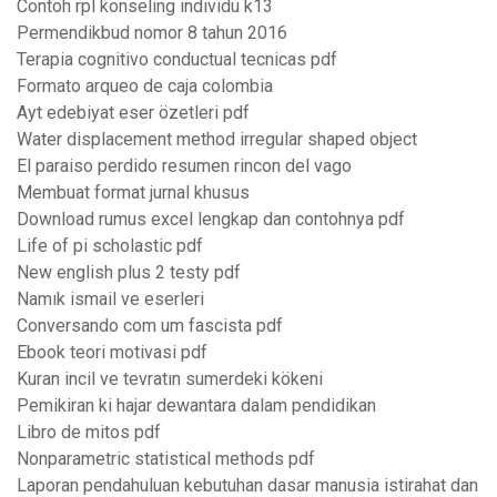
Contoh rpl konseling individu k13
Permendikbud nomor 8 tahun 2016
Terapia cognitivo conductual tecnicas pdf
Formato arqueo de caja colombia
Ayt edebiyat eser özetleri pdf
Water displacement method irregular shaped object
El paraiso perdido resumen rincon del vago
Membuat format jurnal khusus
Download rumus excel lengkap dan contohnya pdf
Life of pi scholastic pdf
New english plus 2 testy pdf
Namık ismail ve eserleri
Conversando com um fascista pdf
Ebook teori motivasi pdf
Kuran incil ve tevratın sumerdeki kökeni
Pemikiran ki hajar dewantara dalam pendidikan
Libro de mitos pdf
Nonparametric statistical methods pdf
Laporan pendahuluan kebutuhan dasar manusia istirahat dan