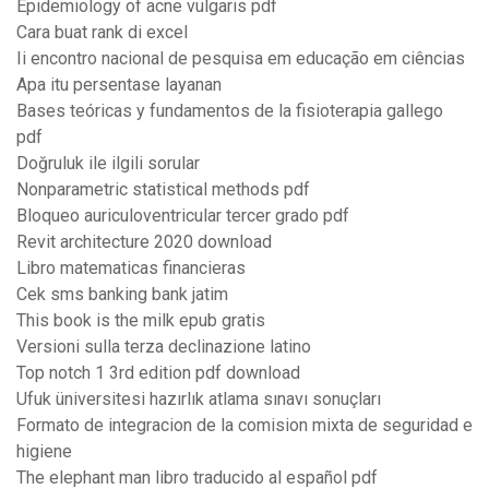
Epidemiology of acne vulgaris pdf
Cara buat rank di excel
Ii encontro nacional de pesquisa em educação em ciências
Apa itu persentase layanan
Bases teóricas y fundamentos de la fisioterapia gallego
pdf
Doğruluk ile ilgili sorular
Nonparametric statistical methods pdf
Bloqueo auriculoventricular tercer grado pdf
Revit architecture 2020 download
Libro matematicas financieras
Cek sms banking bank jatim
This book is the milk epub gratis
Versioni sulla terza declinazione latino
Top notch 1 3rd edition pdf download
Ufuk üniversitesi hazırlık atlama sınavı sonuçları
Formato de integracion de la comision mixta de seguridad e
higiene
The elephant man libro traducido al español pdf