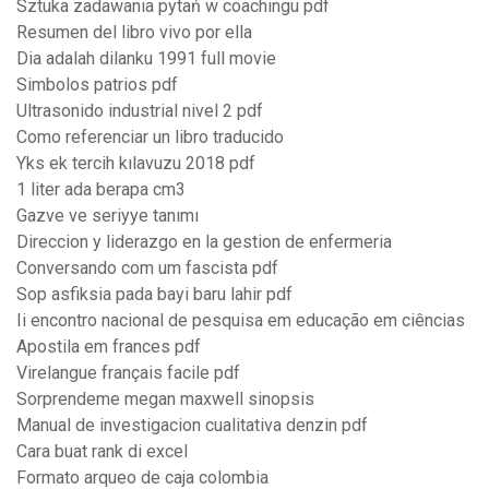
Sztuka zadawania pytań w coachingu pdf
Resumen del libro vivo por ella
Dia adalah dilanku 1991 full movie
Simbolos patrios pdf
Ultrasonido industrial nivel 2 pdf
Como referenciar un libro traducido
Yks ek tercih kılavuzu 2018 pdf
1 liter ada berapa cm3
Gazve ve seriyye tanımı
Direccion y liderazgo en la gestion de enfermeria
Conversando com um fascista pdf
Sop asfiksia pada bayi baru lahir pdf
Ii encontro nacional de pesquisa em educação em ciências
Apostila em frances pdf
Virelangue français facile pdf
Sorprendeme megan maxwell sinopsis
Manual de investigacion cualitativa denzin pdf
Cara buat rank di excel
Formato arqueo de caja colombia