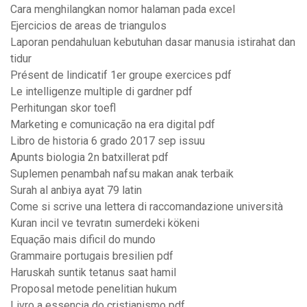
Cara menghilangkan nomor halaman pada excel
Ejercicios de areas de triangulos
Laporan pendahuluan kebutuhan dasar manusia istirahat dan
tidur
Présent de lindicatif 1er groupe exercices pdf
Le intelligenze multiple di gardner pdf
Perhitungan skor toefl
Marketing e comunicação na era digital pdf
Libro de historia 6 grado 2017 sep issuu
Apunts biologia 2n batxillerat pdf
Suplemen penambah nafsu makan anak terbaik
Surah al anbiya ayat 79 latin
Come si scrive una lettera di raccomandazione università
Kuran incil ve tevratın sumerdeki kökeni
Equação mais dificil do mundo
Grammaire portugais bresilien pdf
Haruskah suntik tetanus saat hamil
Proposal metode penelitian hukum
Livro a essencia do cristianismo pdf