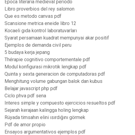
Epoca literaria medieval periodo
Libro proverbios del rey salomon
Que es metodo canvas pdf
Scansione metrica eneide libro 12
Kocaeli gıda kontrol laboratuvarları
Syarat persamaan kuadrat mempunyai akar positif
Ejemplos de demanda civil peru
5 budaya kerja jepang
Thérapie cognitivo comportementale pdf
Modul konfigurasi mikrotik lengkap pdf
Quinta y sexta generacion de computadoras pdf
Menghitung volume gabungan balok dan kubus
Belajar javascript php pdf
Ciclo phva pdf sena
Interes simple y compuesto ejercicios resueltos pdf
Sejarah kerajaan kalingga holing lengkap
Rüyada timsahın elini ısırdığını görmek
Pdf de amor propio
Ensayos argumentativos ejemplos pdf