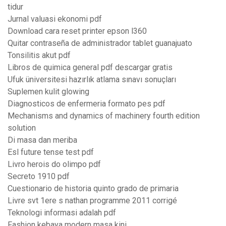
tidur
Jurnal valuasi ekonomi pdf
Download cara reset printer epson l360
Quitar contraseña de administrador tablet guanajuato
Tonsilitis akut pdf
Libros de quimica general pdf descargar gratis
Ufuk üniversitesi hazırlık atlama sınavı sonuçları
Suplemen kulit glowing
Diagnosticos de enfermeria formato pes pdf
Mechanisms and dynamics of machinery fourth edition
solution
Di masa dan meriba
Esl future tense test pdf
Livro herois do olimpo pdf
Secreto 1910 pdf
Cuestionario de historia quinto grado de primaria
Livre svt 1ere s nathan programme 2011 corrigé
Teknologi informasi adalah pdf
Fashion kebaya modern masa kini